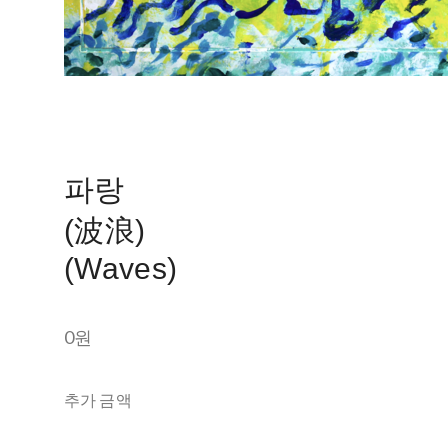
파랑
(波浪)
(Waves)
0원
추가 금액