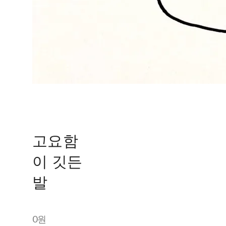
고요함
이 깃든
발
0원